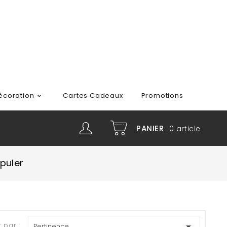
écoration
Cartes Cadeaux
Promotions

PANIER
0
article
puler
r par :

Pertinence