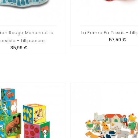
ron Rouge Marionnette
La Ferme En Tissus - Lill
Prix
57,50 €
ersible - Lillipuciens
Prix
35,99 €