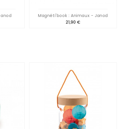
 Janod
Magnéti'book : Animaux - Janod
Prix
21,90 €