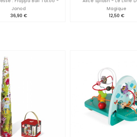
esse : Frappa Ball Tatoo -
Alice Splash - Le Livre 
Janod
Magique
Prix
Prix
36,90 €
12,50 €