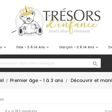
ns
Fille - 3 À 14 Ans
Garçon - 3 À 14 Ans
D




il
Premier âge - 1 à 3 ans
Découvrir et mani
lus
Il y a 192 produits.
Trie