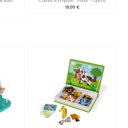
De Bain
Cubes À Empiler : Forêt - Djeco
Prix
19,00 €