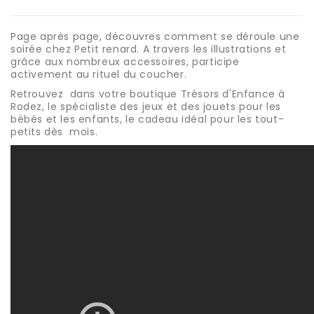
Page après page, découvres comment se déroule une
soirée chez Petit renard. A travers les illustrations et
grâce aux nombreux accessoires, participe
activement au rituel du coucher.
Retrouvez dans votre boutique Trésors d'Enfance à
Rodez, le spécialiste des jeux et des jouets pour les
bébés et les enfants, le cadeau idéal pour les tout-
petits dès mois.