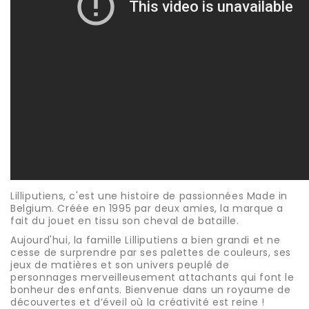
Lilliputiens, c'est une histoire de passionnées Made in
Belgium. Créée en 1995 par deux amies, la marque a
fait du jouet en tissu son cheval de bataille.
Aujourd'hui, la famille Lilliputiens a bien grandi et ne
cesse de surprendre par ses palettes de couleurs, ses
jeux de matières et son univers peuplé de
personnages merveilleusement attachants qui font le
bonheur des enfants. Bienvenue dans un royaume de
découvertes et d’éveil où la créativité est reine !