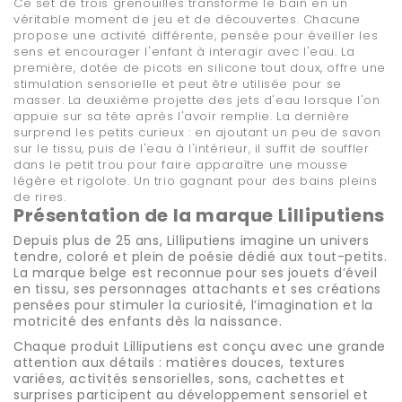
Ce set de trois grenouilles transforme le bain en un
véritable moment de jeu et de découvertes. Chacune
propose une activité différente, pensée pour éveiller les
sens et encourager l'enfant à interagir avec l'eau. La
première, dotée de picots en silicone tout doux, offre une
stimulation sensorielle et peut être utilisée pour se
masser. La deuxième projette des jets d'eau lorsque l'on
appuie sur sa tête après l'avoir remplie. La dernière
surprend les petits curieux : en ajoutant un peu de savon
sur le tissu, puis de l'eau à l'intérieur, il suffit de souffler
dans le petit trou pour faire apparaître une mousse
légère et rigolote. Un trio gagnant pour des bains pleins
de rires.
Présentation de la marque
Lilliputiens
Depuis plus de 25 ans,
Lilliputiens
imagine un univers
tendre, coloré et plein de poésie dédié aux tout-petits.
La marque belge est reconnue pour ses jouets d’éveil
en tissu, ses personnages attachants et ses créations
pensées pour stimuler la curiosité, l’imagination et la
motricité des enfants dès la naissance.
Chaque produit Lilliputiens est conçu avec une grande
attention aux détails : matières douces, textures
variées, activités sensorielles, sons, cachettes et
surprises participent au développement sensoriel et