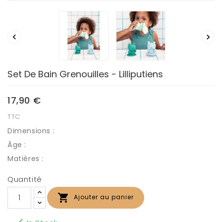


Set De Bain Grenouilles - Lilliputiens
17,90 €
TTC
Dimensions :
Âge :
Matières :
Quantité

Ajouter au panier
