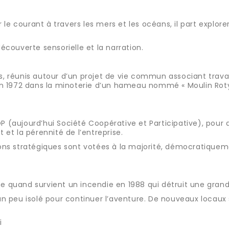
par le courant à travers les mers et les océans, il part explo
découverte sensorielle et la narration.
mis, réunis autour d’un projet de vie commun associant tra
t en 1972 dans la minoterie d’un hameau nommé « Moulin Roty 
OP (aujourd’hui Société Coopérative et Participative), pour 
et la pérennité de l’entreprise.
sions stratégiques sont votées à la majorité, démocratiquem
me quand survient un incendie en 1988 qui détruit une grand
 un peu isolé pour continuer l’aventure. De nouveaux locaux 
i