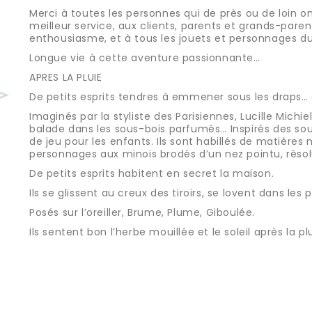
Merci à toutes les personnes qui de près ou de loin on
meilleur service, aux clients, parents et grands-pare
enthousiasme, et à tous les jouets et personnages du M
Longue vie à cette aventure passionnante…
APRES LA PLUIE
De petits esprits tendres à emmener sous les draps… c
Imaginés par la styliste des Parisiennes, Lucille Mich
balade dans les sous-bois parfumés… Inspirés des souv
de jeu pour les enfants. Ils sont habillés de matières 
personnages aux minois brodés d’un nez pointu, résolu
De petits esprits habitent en secret la maison.
Ils se glissent au creux des tiroirs, se lovent dans les pi
Posés sur l’oreiller, Brume, Plume, Giboulée.
Ils sentent bon l’herbe mouillée et le soleil après la plu