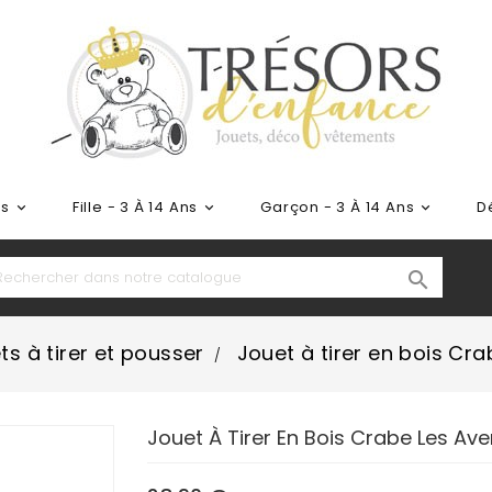
ns
Fille - 3 À 14 Ans
Garçon - 3 À 14 Ans
D




ts à tirer et pousser
Jouet à tirer en bois Cra
Jouet À Tirer En Bois Crabe Les Ave