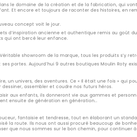
ans le domaine de la création et de la fabrication, qui v
t. Et encore et toujours de raconter des histoires, en rem
uveau concept voit le jour.
uets d’inspiration ancienne et authentique remis au goût du 
ets qui ont bercé leur enfance.
 Véritable showroom de la marque, tous les produits s’y r
t ses portes. Aujourd’hui 9 autres boutiques Moulin Roty exis
un univers, des aventures. Ce « Il était une fois » qui pous
ur dessiner, assembler et coudre nos futurs héros.
plaisir aux enfants, ils donneront vie aux gammes et person
tent ensuite de génération en génération…
 douceur, fantaisie et tendresse, tout en élaborant un stan
sé la route. Ils nous ont aussi procuré beaucoup de bonhe
ser que nous sommes sur le bon chemin, pour continuer à 