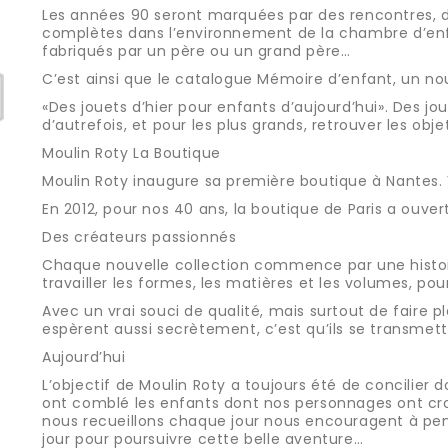
Les années 90 seront marquées par des rencontres, d
complètes dans l’environnement de la chambre d’enfan
fabriqués par un père ou un grand père…
C’est ainsi que le catalogue Mémoire d’enfant, un no
«Des jouets d’hier pour enfants d’aujourd’hui». Des jo
d’autrefois, et pour les plus grands, retrouver les obj
Moulin Roty La Boutique
Moulin Roty inaugure sa première boutique à Nantes.
En 2012, pour nos 40 ans, la boutique de Paris a ouver
Des créateurs passionnés
Chaque nouvelle collection commence par une histoire, 
travailler les formes, les matières et les volumes, po
Avec un vrai souci de qualité, mais surtout de faire 
espèrent aussi secrètement, c’est qu’ils se transmet
Aujourd’hui
L’objectif de Moulin Roty a toujours été de concilier
ont comblé les enfants dont nos personnages ont croi
nous recueillons chaque jour nous encouragent à pen
jour pour poursuivre cette belle aventure…