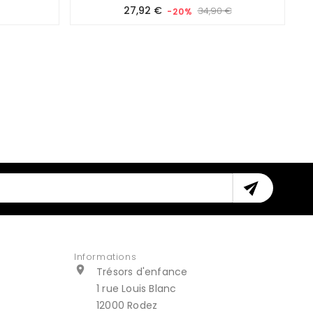
Prix
Prix
27,92 €
34,90 €
-20%
de
base

Informations

Trésors d'enfance
1 rue Louis Blanc
12000 Rodez