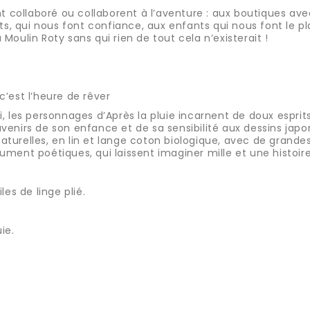
t collaboré ou collaborent à l’aventure : aux boutiques avec
nts, qui nous font confiance, aux enfants qui nous font le p
oulin Roty sans qui rien de tout cela n’existerait !
’est l’heure de rêver
ieli, les personnages d’Après la pluie incarnent de doux espr
enirs de son enfance et de sa sensibilité aux dessins japon
naturelles, en lin et lange coton biologique, avec de grandes
ment poétiques, qui laissent imaginer mille et une histoire
les de linge plié.
ie.