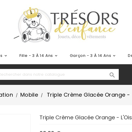
ns
Fille - 3 À 14 Ans
Garçon - 3 À 14 Ans
D




ation
Mobile
Triple Crème Glacée Orange - 
Triple Crème Glacée Orange - L'Oi