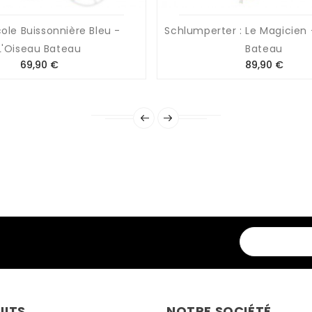
cole Buissonnière Bleu -
Schlumperter : Le Magicien 
L'Oiseau Bateau
Bateau
Prix
Prix
69,90 €
89,90 €
UITS
NOTRE SOCIÉTÉ