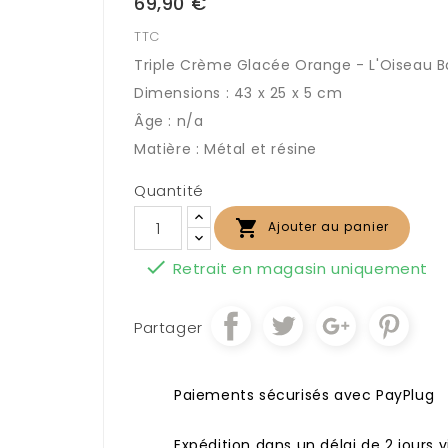
69,90 €
TTC
Triple Crème Glacée Orange - L'Oiseau 
Dimensions : 43 x 25 x 5 cm
Âge : n/a
Matière : Métal et résine
Quantité

Ajouter au panier

Retrait en magasin uniquement
Partager
Paiements sécurisés avec PayPlug
Expédition dans un délai de 2 jours