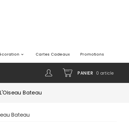
écoration
Cartes Cadeaux
Promotions

PANIER
0
article
L'Oiseau Bateau
seau Bateau