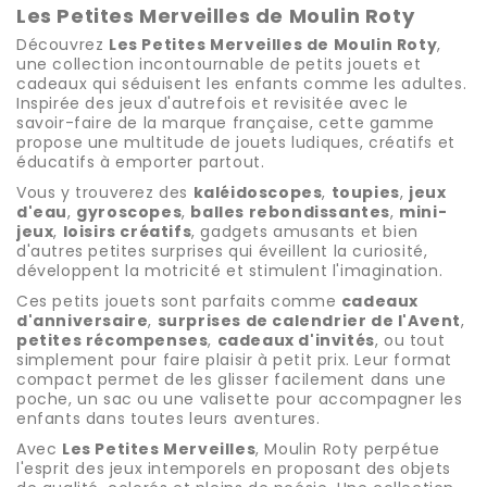
Les Petites Merveilles de Moulin Roty
Découvrez
Les Petites Merveilles de Moulin Roty
,
une collection incontournable de petits jouets et
cadeaux qui séduisent les enfants comme les adultes.
Inspirée des jeux d'autrefois et revisitée avec le
savoir-faire de la marque française, cette gamme
propose une multitude de jouets ludiques, créatifs et
éducatifs à emporter partout.
Vous y trouverez des
kaléidoscopes
,
toupies
,
jeux
d'eau
,
gyroscopes
,
balles rebondissantes
,
mini-
jeux
,
loisirs créatifs
, gadgets amusants et bien
d'autres petites surprises qui éveillent la curiosité,
développent la motricité et stimulent l'imagination.
Ces petits jouets sont parfaits comme
cadeaux
d'anniversaire
,
surprises de calendrier de l'Avent
,
petites récompenses
,
cadeaux d'invités
, ou tout
simplement pour faire plaisir à petit prix. Leur format
compact permet de les glisser facilement dans une
poche, un sac ou une valisette pour accompagner les
enfants dans toutes leurs aventures.
Avec
Les Petites Merveilles
, Moulin Roty perpétue
l'esprit des jeux intemporels en proposant des objets