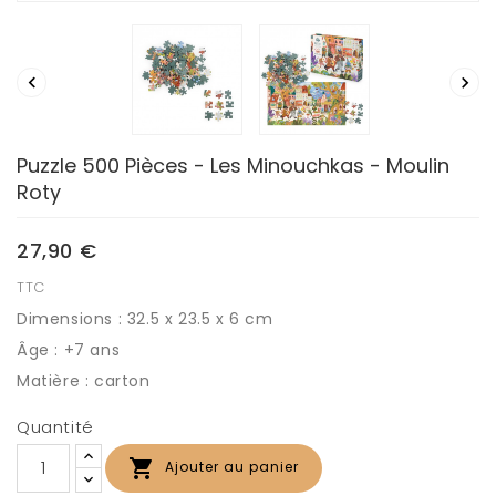


Puzzle 500 Pièces - Les Minouchkas - Moulin
Roty
27,90 €
TTC
Dimensions : 32.5 x 23.5 x 6 cm
Âge : +7 ans
Matière : carton
Quantité

Ajouter au panier