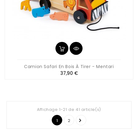
Camion Safari En Bois À Tirer - Mentari
Prix
37,90 €
Affichage 1-21 de 41 article(s)

1
2