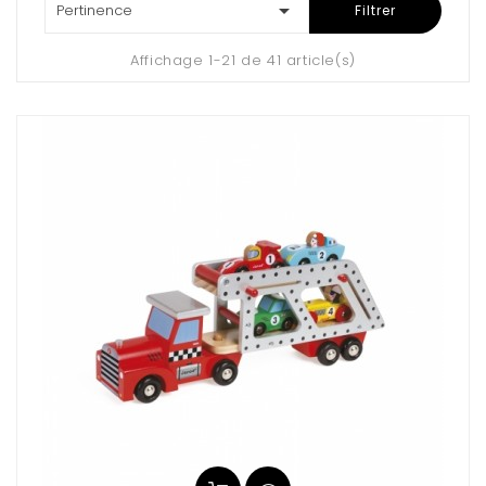

Pertinence
Filtrer
Affichage 1-21 de 41 article(s)