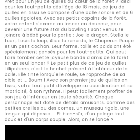
Prêt pour un jeu de quilles au cœur de la forêt ? Idéal
pour les tout-petits dès l'âge de 18 mois, ce jeu de
quilles en tissu se compose d'une balle sonore et de 6
quilles rigolotes. Avec ses petits copains de la forêt,
votre enfant s'exerce au lancer en douceur, pour
devenir une future star du bowling ! Sont venus se
joindre à bébé pour la partie : Joe le dragon, Stella le
faon, Louis le loup, Alice la renarde, le Chaperon Rouge
et un petit cochon. Leur forme, taille et poids ont été
spécialement pensés pour les tout-petits. Qui peut
faire tomber cette joyeuse bande d'amis de la forêt
en un seul lancer ? Le petit plus de ce jeu de quilles
Lilliputiens, c'est le hochet présent à l'intérieur de la
balle. Elle tinte lorsqu'elle roule, se rapproche de sa
cible et ... Boum ! Avec son premier jeu de quilles en
tissu, votre tout petit développe sa coordination et sa
motricité, à son rythme. Il peut facilement profiter de
son jeu à l'intérieur en toute sécurité. Chaque
personnage est doté de détails amusants, comme des
petites oreilles ou des cornes, un museau rigolo, une
langue qui dépasse ... Et bien-sûr, d'un pelage tout
doux et d'un corps souple. Alors, on se lance ?