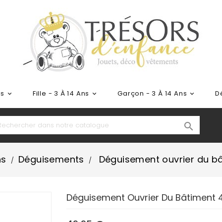
ns
Fille - 3 À 14 Ans
Garçon - 3 À 14 Ans
D




ns
Déguisements
Déguisement ouvrier du b
Déguisement Ouvrier Du Bâtiment 