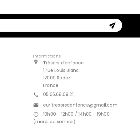

Informations

Trésors d'enfance
1 rue Louis Blanc
12000 Rodez
France
05.65.68.09.21

eurltresorsdenfance@gmail.com

10h00 - 12h00 / 14h00 - 19h00
access_time
(mardi au samedi)