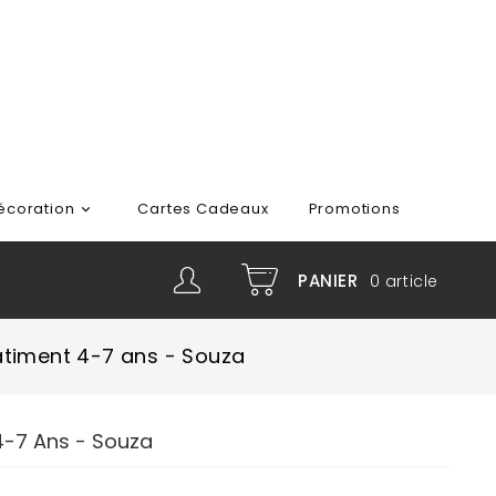
écoration
Cartes Cadeaux
Promotions

PANIER
0
article
âtiment 4-7 ans - Souza
4-7 Ans - Souza