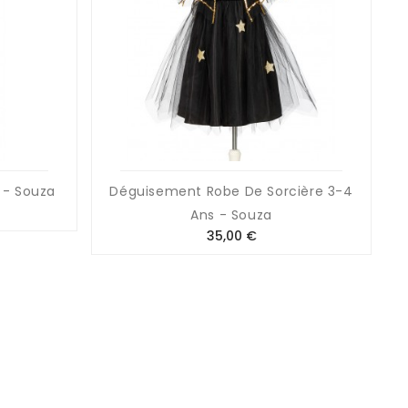
 - Souza
Déguisement Robe De Sorcière 3-4
B
Ans - Souza
Prix
35,00 €